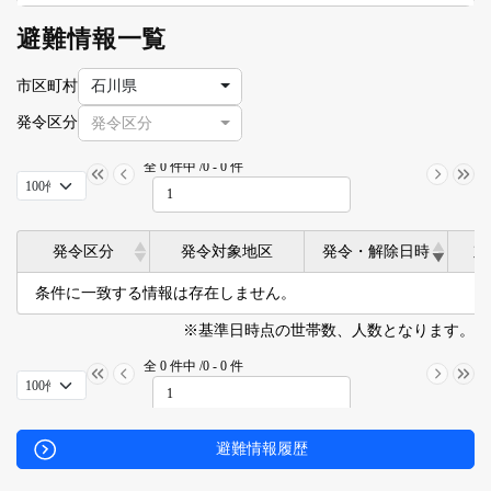
避難情報一覧
市区町村
石川県
発令区分
発令区分
全 0 件中 /0 - 0 件
発令区分
発令対象地区
発令・解除日時
対
発令区分
発令対象地区
発令・解除日時
対
条件に一致する情報は存在しません。
※基準日時点の世帯数、人数となります。
全 0 件中 /0 - 0 件
避難情報履歴