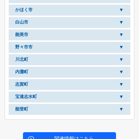
▼
かほく市
▼
白山市
▼
能美市
▼
野々市市
▼
川北町
▼
内灘町
▼
志賀町
▼
宝達志水町
▼
能登町
関連情報はこちら