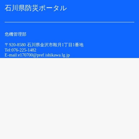
石川県防災ポータル
危機管理部
〒920-8580 石川県金沢市鞍月1丁目1番地
Tel:076-225-1482
E-mail:e170700@pref.ishikawa.lg.jp
Copyright © Ishikawa Prefecture. All Rights Reserved.