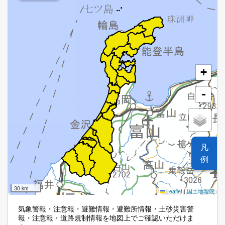
+
-
凡
例
30 km
Leaflet
|
国土地理院
気象警報・注意報・避難情報・避難所情報・土砂災害警
報・注意報・道路規制情報を地図上でご確認いただけま