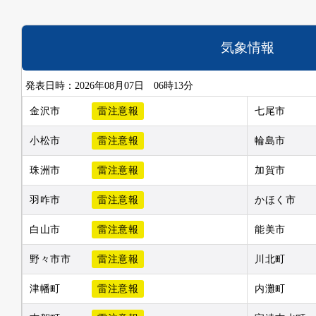
気象情報
発表日時：2026年08月07日 06時13分
金沢市
雷注意報
七尾市
小松市
雷注意報
輪島市
珠洲市
雷注意報
加賀市
羽咋市
雷注意報
かほく市
白山市
雷注意報
能美市
野々市市
雷注意報
川北町
津幡町
雷注意報
内灘町