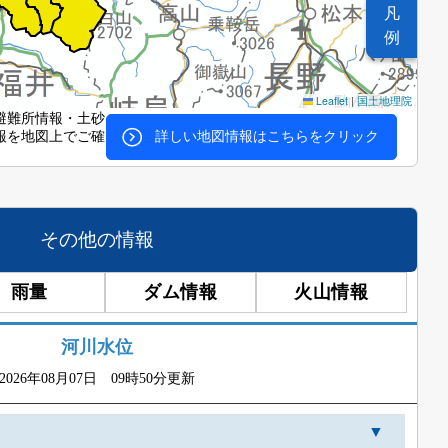
凡
例
Leaflet
|
国土地理院
避難所情報・土砂
報を地図上でご確
詳しい地図情報はこちらをクリック
その他の情報
雨量
ダム情報
火山情報
河川水位
2026年08月07日 09時50分更新
▼