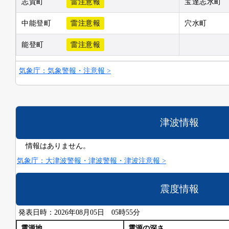
志賀町
雷注意報
宝達志水町
中能登町
雷注意報
穴水町
能登町
雷注意報
気象庁：気象警報・注意報 >
津波情報
情報はありません。
気象庁：大津波警報・津波警報・津波注意報 >
震度情報
発表日時：2026年08月05日 05時55分
震源地
震源の深さ