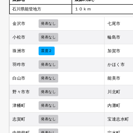
石川県能登地方
１０ｋｍ
金沢市
発表なし
七尾市
小松市
発表なし
輪島市
珠洲市
震度２
加賀市
羽咋市
発表なし
かほく市
白山市
発表なし
能美市
野々市市
発表なし
川北町
津幡町
発表なし
内灘町
志賀町
発表なし
宝達志水町
中能登町
発表なし
穴水町