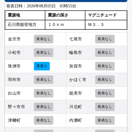
発表日時：2026年08月05日 05時55分
震源地
震源の深さ
マグニチュード
石川県能登地方
１０ｋｍ
Ｍ３．３
金沢市
発表なし
七尾市
発表なし
小松市
発表なし
輪島市
発表なし
珠洲市
震度２
加賀市
発表なし
羽咋市
発表なし
かほく市
発表なし
白山市
発表なし
能美市
発表なし
野々市市
発表なし
川北町
発表なし
津幡町
発表なし
内灘町
発表なし