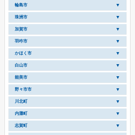
▼
輪島市
▼
珠洲市
▼
加賀市
▼
羽咋市
▼
かほく市
▼
白山市
▼
能美市
▼
野々市市
▼
川北町
▼
内灘町
▼
志賀町