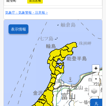
能登町
雷注意報
気象庁：気象警報・注意報 >
表示情報
+
-
凡