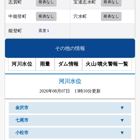
志賀町
発表なし
宝達志水町
発表なし
中能登町
発表なし
穴水町
発表なし
能登町
震度１
その他の情報
河川水位
雨量
ダム情報
火山/噴火警報一覧
河川水位
2026年08月07日 13時10分更新
▼
金沢市
▼
七尾市
▼
小松市