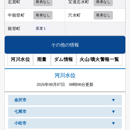
志賀町
発表なし
宝達志水町
発表なし
中能登町
発表なし
穴水町
発表なし
能登町
震度１
その他の情報
河川水位
雨量
ダム情報
火山/噴火警報一覧
河川水位
2026年08月07日 08時00分更新
▼
金沢市
▼
七尾市
▼
小松市