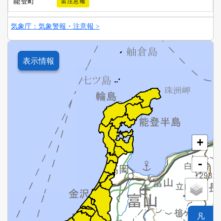
能登町
雷注意報
気象庁：気象警報・注意報 >
表示情報
+
-
凡