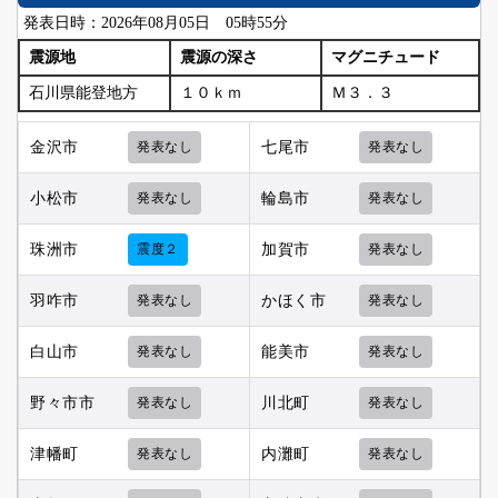
発表日時：2026年08月05日 05時55分
震源地
震源の深さ
マグニチュード
石川県能登地方
１０ｋｍ
Ｍ３．３
金沢市
発表なし
七尾市
発表なし
小松市
発表なし
輪島市
発表なし
珠洲市
震度２
加賀市
発表なし
羽咋市
発表なし
かほく市
発表なし
白山市
発表なし
能美市
発表なし
野々市市
発表なし
川北町
発表なし
津幡町
発表なし
内灘町
発表なし