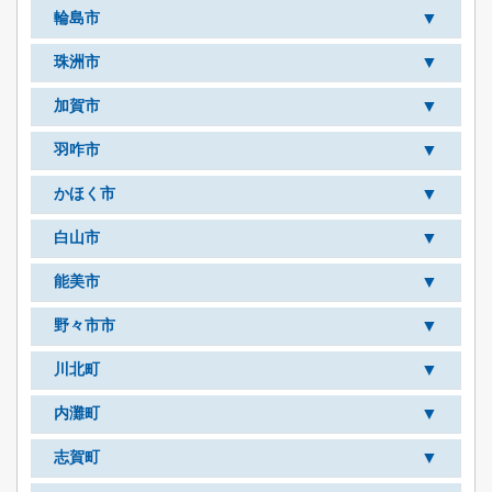
▼
輪島市
▼
珠洲市
▼
加賀市
▼
羽咋市
▼
かほく市
▼
白山市
▼
能美市
▼
野々市市
▼
川北町
▼
内灘町
▼
志賀町