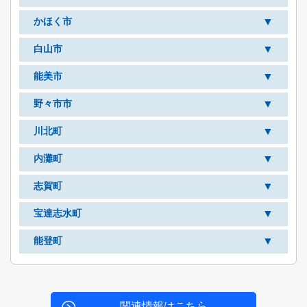
▼
かほく市
▼
白山市
▼
能美市
▼
野々市市
▼
川北町
▼
内灘町
▼
志賀町
▼
宝達志水町
▼
能登町
関連情報はこちら