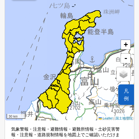
+
-
凡
例
30 km
Leaflet
|
国土地理院
気象警報・注意報・避難情報・避難所情報・土砂災害警
報・注意報・道路規制情報を地図上でご確認いただけま