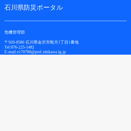
石川県防災ポータル
危機管理部
〒920-8580 石川県金沢市鞍月1丁目1番地
Tel:076-225-1482
E-mail:e170700@pref.ishikawa.lg.jp
Copyright © Ishikawa Prefecture. All Rights Reserved.